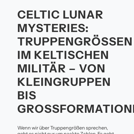
CELTIC LUNAR
MYSTERIES:
TRUPPENGRÖSSEN I
M KELTISCHEN M
ILITÄR – VON K
LEINGRUPPEN B
IS G
ROSSFORMATIONEN
Wenn wir über Truppengrößen sprechen,
geht es nicht nur um nackte Zahlen. Es geht