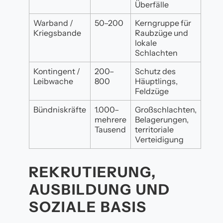
Überfälle
Warband /
50–200
Kerngruppe für
Kriegsbande
Raubzüge und
lokale
Schlachten
Kontingent /
200–
Schutz des
Leibwache
800
Häuptlings,
Feldzüge
Bündniskräfte
1.000–
Großschlachten,
mehrere
Belagerungen,
Tausend
territoriale
Verteidigung
REKRUTIERUNG,
AUSBILDUNG UND
SOZIALE BASIS