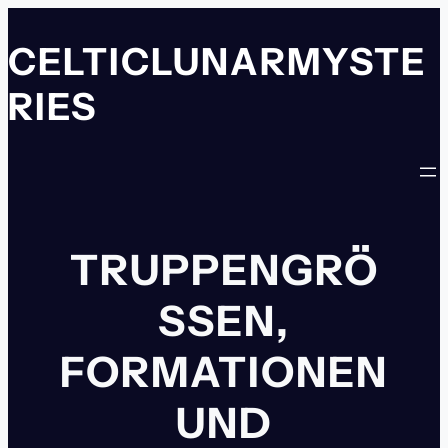
Zum
Inhalt
CELTICLUNARMYSTE
springen
RIES
TRUPPENGRÖ
SSEN, F
ORMATIONEN U
ND H