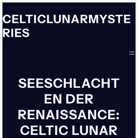
Zum
Inhalt
CELTICLUNARMYSTE
springen
RIES
SEESCHLACHT
EN DER
RENAISSANCE:
CELTIC LUNAR