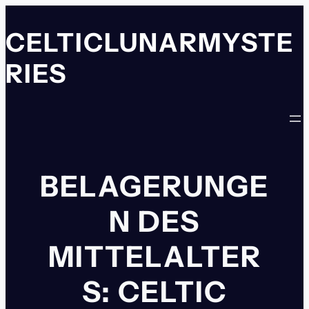
Zum
Inhalt
CELTICLUNARMYSTE
springen
RIES
BELAGERUNGE
N DES
MITTELALTER
S: CELTIC